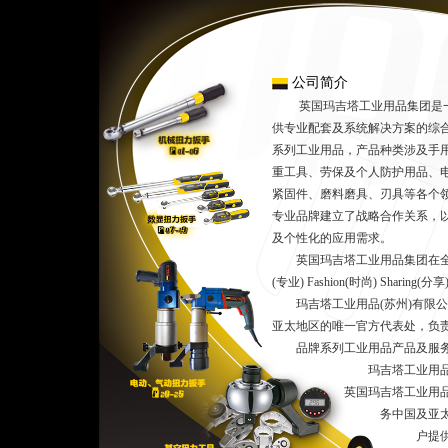
公司简介
英国玛吉塔工业用品集团是一
供专业配套及系统解决方案的综
系列工业用品，产品种类涉及手
重工具、劳保及个人防护用品、
紧固件、磨料磨具、刃具等各个
专业品牌建立了战略合作关系，
及个性化的应用需求。
英国玛吉塔工业用品集团在全球范围内
(专业) Fashion(时尚) Shar
玛吉塔工业用品(苏州)有限公
亚太地区的唯一官方代表处，负
品牌系列工业用品产品及服
玛吉塔工业用品(苏州)
英国玛吉塔工业用品集团
务中国及亚太地区市场
户提供玛吉塔全球