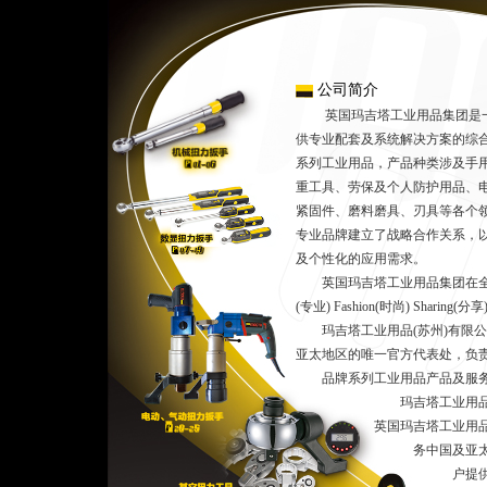
公司简介
英国玛吉塔工业用品集团是一
供专业配套及系统解决方案的综
系列工业用品，产品种类涉及手
重工具、劳保及个人防护用品、
紧固件、磨料磨具、刃具等各个
专业品牌建立了战略合作关系，
及个性化的应用需求。
英国玛吉塔工业用品集团在全球范围内
(专业) Fashion(时尚) Shar
玛吉塔工业用品(苏州)有限公
亚太地区的唯一官方代表处，负
品牌系列工业用品产品及服
玛吉塔工业用品(苏州)
英国玛吉塔工业用品集团
务中国及亚太地区市场
户提供玛吉塔全球