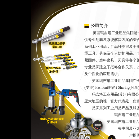
公司简介
英国玛吉塔工业用品集团是一
供专业配套及系统解决方案的综
系列工业用品，产品种类涉及手
重工具、劳保及个人防护用品、
紧固件、磨料磨具、刃具等各个
专业品牌建立了战略合作关系，
及个性化的应用需求。
英国玛吉塔工业用品集团在全球范围内
(专业) Fashion(时尚) Shar
玛吉塔工业用品(苏州)有限公
亚太地区的唯一官方代表处，负
品牌系列工业用品产品及服
玛吉塔工业用品(苏州)
英国玛吉塔工业用品集团
务中国及亚太地区市场
户提供玛吉塔全球