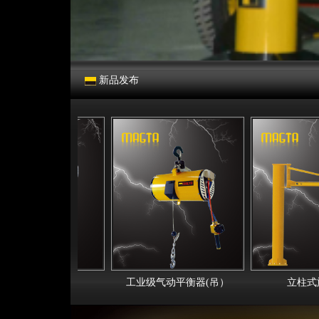
新品发布
业级气动葫芦
工业级气动平衡器(吊）
立柱式旋臂